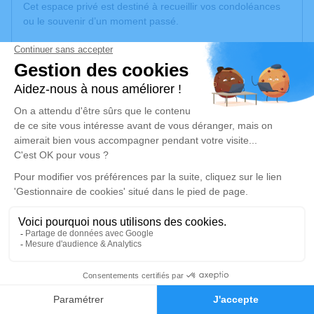
Cet espace privé est destiné à recueillir vos condoléances
ou le souvenir d’un moment passé.
Si vous souhaitez contacter directement sa famille c'est
possible, sa fille Nil fera le relais vers les autres membres :
nilaktar@gmail.com.
Je rends hommage
Déroulé des obsèques
Les obsèques de Laure AKTAR se dérouleront
dans l’intimité familiale.
Espace mis à disposition par
Simplifia
1
Faire-part
Hommages